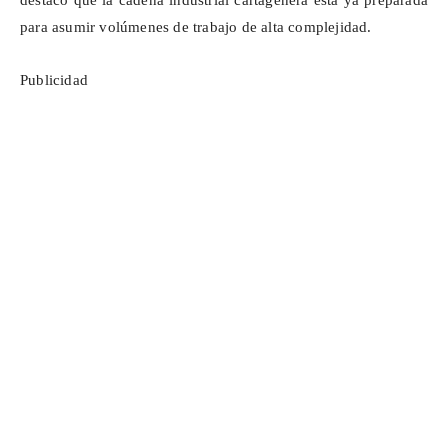
destacó que la cadena industrial cartagenera está ya preparada
para asumir volúmenes de trabajo de alta complejidad.
Publicidad