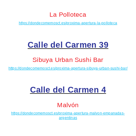
La
Polloteca
https://dondecomemosct.es/proxima-apertura-la-polloteca
Calle del Carmen 39
Sibuya
Urban Sushi Bar
https://dondecomemosct.es/proxima-apertura-sibuya-urban-sushi-bar/
Calle del Carmen 4
Malvón
https://dondecomemosct.es/proxima-apertura-malvon-empanadas-
argentinas