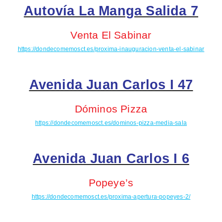
Autovía La Manga Salida 7
Venta El Sabinar
https://dondecomemosct.es/proxima-inauguracion-venta-el-sabinar
Avenida Juan Carlos I 47
Dóminos Pizza
https://dondecomemosct.es/dominos-pizza-media-sala
Avenida Juan Carlos I 6
Popeye’s
https://dondecomemosct.es/proxima-apertura-popeyes-2/