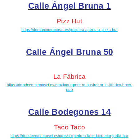
Calle Ángel Bruna 1
Pizz
Hut
https://dondecomemosct.es/proxima-apertura-pizza-hut
Calle Ángel Bruna 50
La Fábrica
https://dondecomemosct.es/proxima-apertura-gastrobar-la-fabrica-brew-
pub
Calle Bodegones 14
Taco
Taco
https://dondecomemosct.es/nueva-apertura-taco-taco-margarita-bar