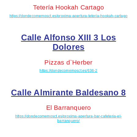
Tetería
Hookah
Cartago
https://dondecomemosct.es/proxima-apertura-teteria-hookah-cartago
Calle Alfonso XIII 3 Los
Dolores
Pizzas
d`Herber
https://dondecomemosct.es/636-2
Calle Almirante
Baldesano
8
El
Barranquero
https://dondecomemosct.es/proxima-apertura-bar-cafeteria-el-
barranquero/