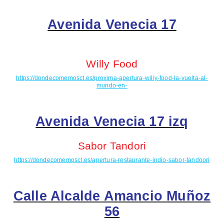
Avenida Venecia 17
Willy
Food
https://dondecomemosct.es/proxima-apertura-willy-food-la-vuelta-al-
mundo-en-
Avenida Venecia 17
izq
Sabor
Tandori
https://dondecomemosct.es/apertura-restaurante-indio-sabor-tandoori
Calle
Alcalde
Amancio Muñoz
56