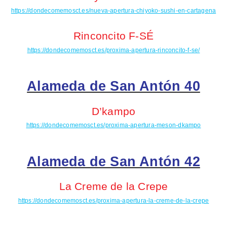
https://dondecomemosct.es/nueva-apertura-chiyoko-sushi-en-cartagena
Rinconcito F-SÉ
https://dondecomemosct.es/proxima-apertura-rinconcito-f-se/
Alameda de San Antón 40
D’kampo
https://dondecomemosct.es/proxima-apertura-meson-dkampo
Alameda de San Antón 42
La Creme de la Crepe
https://dondecomemosct.es/proxima-apertura-la-creme-de-la-crepe